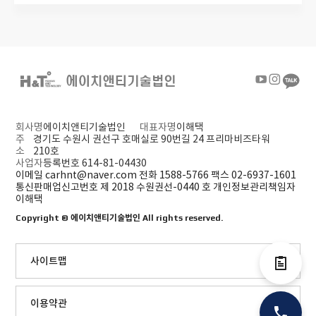
회사명
에이치앤티기술법인
대표자명
이해택
주
경기도 수원시 권선구 호매실로 90번길 24 프리마비즈타워
소
210호
사업자
등록번호 614-81-04430
이메일 carhnt@naver.com
전화 1588-5766
팩스 02-6937-1601
통신판매업신고번호 제 2018 수원권선-0440 호
개인정보관리책임자
이해택
Copyright ©
에이치앤티기술법인
All rights reserved.
사이트맵
전자결제
이용약관
전화