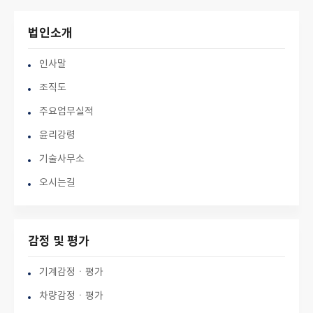
법인소개
인사말
조직도
주요업무실적
윤리강령
기술사무소
오시는길
감정 및 평가
기계감정ㆍ평가
차량감정ㆍ평가