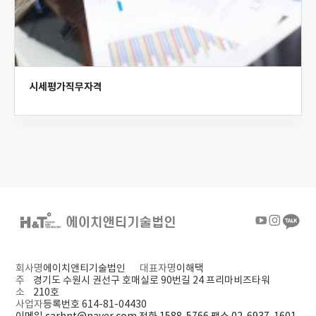
시세평가직무자격
회사명
에이치앤티기술법인
대표자명
이해택
주
경기도 수원시 권선구 호매실로 90번길 24 프리마비즈타워
소
210호
사업자
등록번호 614-81-04430