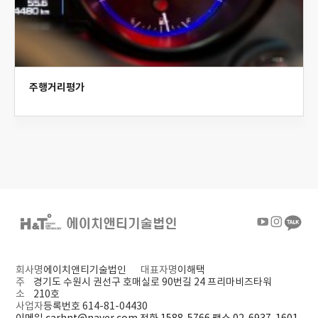
주행거리평가
회사명
에이치앤티기술법인
대표자명
이해택
주
경기도 수원시 권선구 호매실로 90번길 24 프리마비즈타워
소
210호
사업자
등록번호 614-81-04430