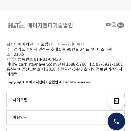
회사명
에이치앤티기술법인
대표자명
이해택
주
경기도 수원시 권선구 호매실로 90번길 24 프리마비즈타워
소
210호
사업자
등록번호 614-81-04430
이메일 carhnt@naver.com
전화 1588-5766
팩스 02-6937-1601
통신판매업신고번호 제 2018 수원권선-0440 호
개인정보관리책임자
이해택
Copyright ©
에이치앤티기술법인
All rights reserved.
사이트맵
전자결제
이용약관
전화