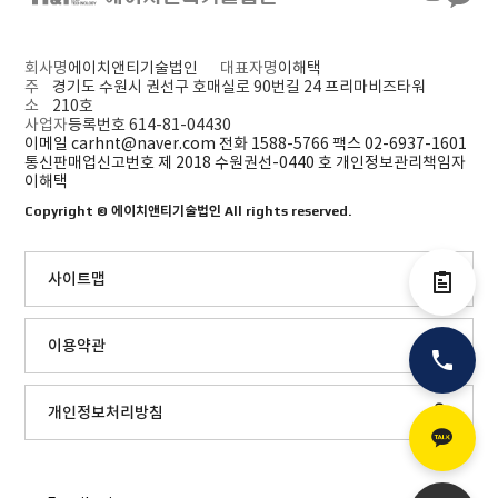
회사명
에이치앤티기술법인
대표자명
이해택
주
경기도 수원시 권선구 호매실로 90번길 24 프리마비즈타워
소
210호
사업자
등록번호 614-81-04430
이메일 carhnt@naver.com
전화 1588-5766
팩스 02-6937-1601
통신판매업신고번호 제 2018 수원권선-0440 호
개인정보관리책임자
이해택
Copyright ©
에이치앤티기술법인
All rights reserved.
사이트맵
전자결제
이용약관
전화
개인정보처리방침
카카오톡