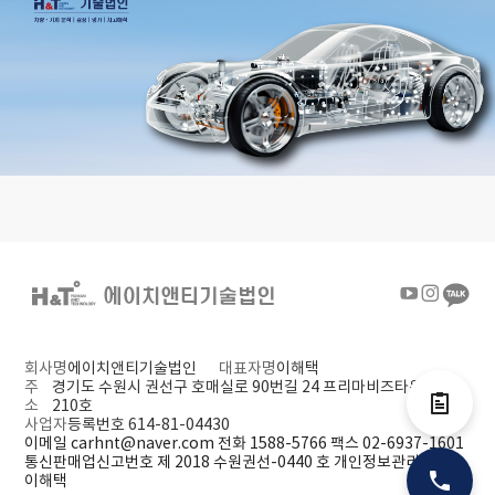
회사명
에이치앤티기술법인
대표자명
이해택
주
경기도 수원시 권선구 호매실로 90번길 24 프리마비즈타워
소
210호
전자결제
사업자
등록번호 614-81-04430
이메일 carhnt@naver.com
전화 1588-5766
팩스 02-6937-1601
통신판매업신고번호 제 2018 수원권선-0440 호
개인정보관리책임자
이해택
전화