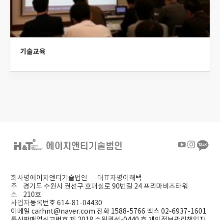
기술교육
회사명
에이치앤티기술법인
대표자명
이해택
주
경기도 수원시 권선구 호매실로 90번길 24 프리마비즈타워
소
210호
사업자
등록번호 614-81-04430
이메일 carhnt@naver.com
전화 1588-5766
팩스 02-6937-1601
통신판매업신고번호 제 2018 수원권선-0440 호
개인정보관리책임자