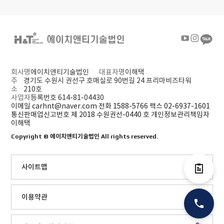
회사명
에이치앤티기술법인
대표자명
이해택
주
경기도 수원시 권선구 호매실로 90번길 24 프리마비즈타워
소
210호
사업자
등록번호 614-81-04430
이메일 carhnt@naver.com
전화 1588-5766
팩스 02-6937-1601
통신판매업신고번호 제 2018 수원권선-0440 호
개인정보관리책임자
이해택
Copyright ©
에이치앤티기술법인
All rights reserved.
사이트맵
전자결제
이용약관
전화