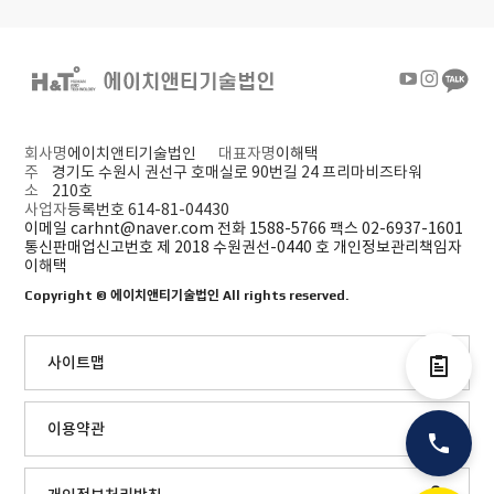
회사명
에이치앤티기술법인
대표자명
이해택
주
경기도 수원시 권선구 호매실로 90번길 24 프리마비즈타워
소
210호
사업자
등록번호 614-81-04430
이메일 carhnt@naver.com
전화 1588-5766
팩스 02-6937-1601
통신판매업신고번호 제 2018 수원권선-0440 호
개인정보관리책임자
이해택
Copyright ©
에이치앤티기술법인
All rights reserved.
사이트맵
전자결제
이용약관
전화