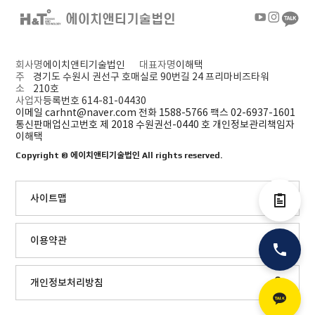
회사명
에이치앤티기술법인
대표자명
이해택
주
경기도 수원시 권선구 호매실로 90번길 24 프리마비즈타워
소
210호
사업자
등록번호 614-81-04430
이메일 carhnt@naver.com
전화 1588-5766
팩스 02-6937-1601
통신판매업신고번호 제 2018 수원권선-0440 호
개인정보관리책임자
이해택
Copyright ©
에이치앤티기술법인
All rights reserved.
사이트맵
전자결제
이용약관
전화
개인정보처리방침
카카오톡