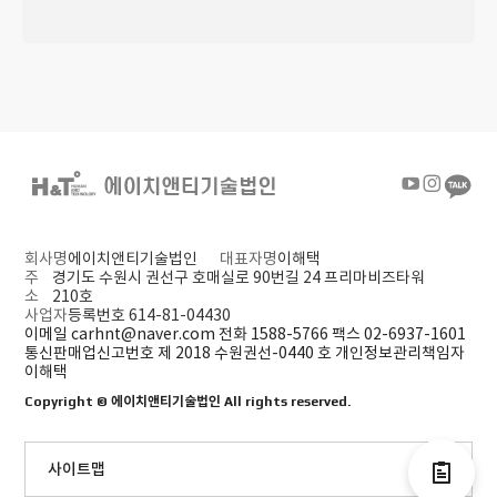
회사명
에이치앤티기술법인
대표자명
이해택
주
경기도 수원시 권선구 호매실로 90번길 24 프리마비즈타워
소
210호
사업자
등록번호 614-81-04430
이메일 carhnt@naver.com
전화 1588-5766
팩스 02-6937-1601
통신판매업신고번호 제 2018 수원권선-0440 호
개인정보관리책임자
이해택
Copyright ©
에이치앤티기술법인
All rights reserved.
사이트맵
전자결제