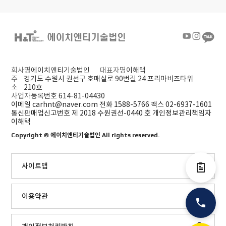
회사명
에이치앤티기술법인
대표자명
이해택
주
경기도 수원시 권선구 호매실로 90번길 24 프리마비즈타워
소
210호
사업자
등록번호 614-81-04430
이메일 carhnt@naver.com
전화 1588-5766
팩스 02-6937-1601
통신판매업신고번호 제 2018 수원권선-0440 호
개인정보관리책임자
이해택
Copyright ©
에이치앤티기술법인
All rights reserved.
사이트맵
전자결제
이용약관
전화