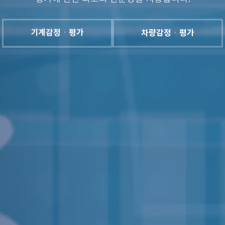
기계감정ㆍ평가
차량감정ㆍ평가